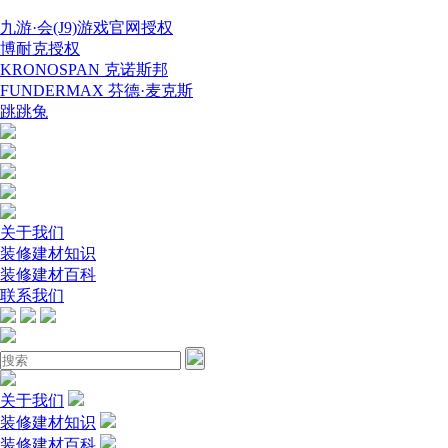
九游·会(J9)游戏官网授权
博耐克授权
KRONOSPAN 克诺斯邦
FUNDERMAX 芬德·麦克斯
跳跳兔
关于我们
装修建材知识
装修建材百科
联系我们
关于我们
装修建材知识
装修建材百科