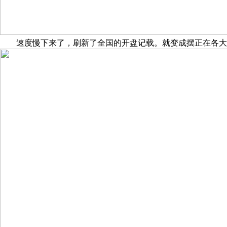
速度慢下来了，刷新了全国的开盘记载。就变成摆正在各大