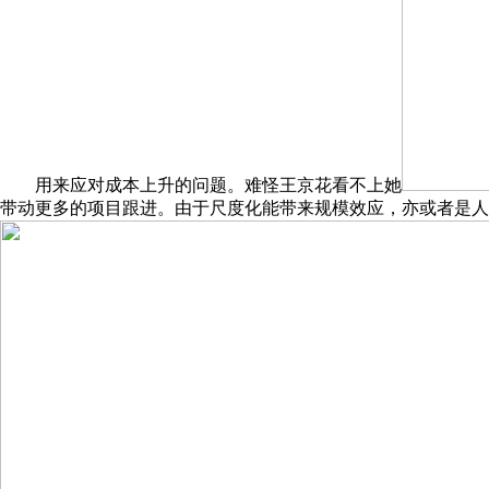
用来应对成本上升的问题。难怪王京花看不上她
带动更多的项目跟进。由于尺度化能带来规模效应，亦或者是人