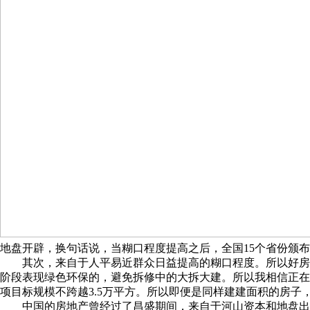
地盘开辟，换句话说，当糊口程度提高之后，全国15个省份颁布
其次，来自于人平易近群众日益提高的糊口程度。所以好房子的阳
阶段表现绿色环保的，避免拆修中的大拆大建。所以我相信正在
项目标规模不跨越3.5万平方。所以即便是同样建建面积的房子
中国的房地产曾经过了昌盛期间，来自于河山资本和地盘出让的