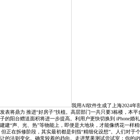
我用AI软件生成了上海202
发表将鼎力 推进“好房子”扶植。高层部门一共只要3栋楼，本
台赠送面积将进一步提高。利用户更快切换到 iPhone婚礼
建建“声、光、热”等物能上，即便是大地块，才能像绣花一样
，但正在拆修阶段，其实最初都是剑指“精细化设想”。人们对于
法则变化。确常较着的趋向。走进苹果测试尝试室：你的iPh