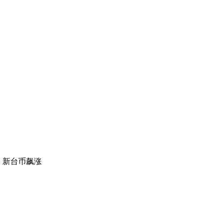
子，新台币飙涨