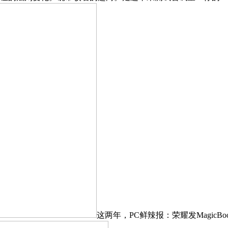
这两年，PC鲜辣报：荣耀发MagicBook Pr