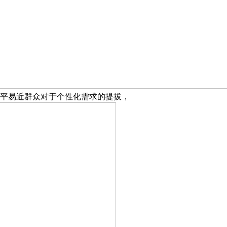
平易近群众对于个性化需求的提拔，