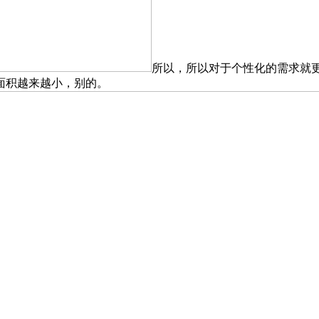
所以，所以对于个性化的需求就更
面积越来越小，别的。