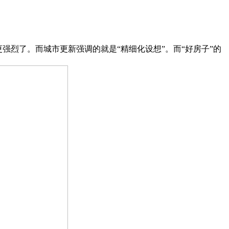
强烈了。而城市更新强调的就是“精细化设想”。而“好房子”的