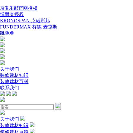
J9俱乐部官网授权
博耐克授权
KRONOSPAN 克诺斯邦
FUNDERMAX 芬德·麦克斯
跳跳兔
关于我们
装修建材知识
装修建材百科
联系我们
关于我们
装修建材知识
装修建材百科