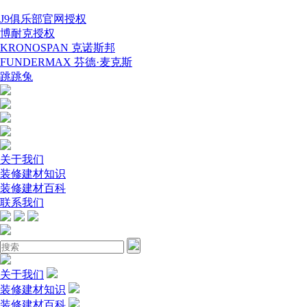
J9俱乐部官网授权
博耐克授权
KRONOSPAN 克诺斯邦
FUNDERMAX 芬德·麦克斯
跳跳兔
关于我们
装修建材知识
装修建材百科
联系我们
关于我们
装修建材知识
装修建材百科