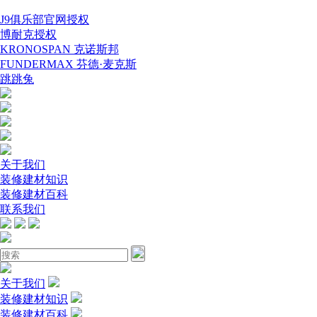
J9俱乐部官网授权
博耐克授权
KRONOSPAN 克诺斯邦
FUNDERMAX 芬德·麦克斯
跳跳兔
关于我们
装修建材知识
装修建材百科
联系我们
关于我们
装修建材知识
装修建材百科