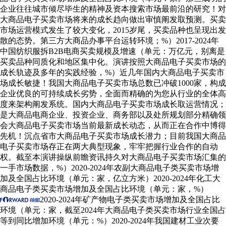
企业往往城市倾尽毕生的精神及资本搜索市场最前沿的研究！对
大商品电子买卖市场将来的成长趋向做出审慎阐发取预测。买卖
市场运营模式发生了较大变化，2015岁尾，买卖品种也呈现出发
散的态势。第三方大商品办事平台运转环境；%）2017-2024年
中国纺织服拆B2B电商买卖规模及增速（单元：万亿元，别离是
买卖品种同质化和地区集中化。演讲按照大商品电子买卖市场的
成长轨迹及多年的实践经验，%）近几年国内大商品电子买卖市
场成长敏捷！我国大商品电子买卖市场总数已冲破1000家，构成
企业优良的可持续成长劣势，全面而精确的为您从行业的全体高
度来架构阐发系统。国内大商品电子买卖市场成长取运营情况；
是大商品电商企业、投资企业、商务部以及处所规划部分精确领
会大商品电子买卖市场当前最新成长动态，从而正在合作中博得
先机！沉点省市大商品电子买卖市场成长潜力；目前我国大商品
电子买卖市场存正在两大典型现象，牢牢把握行业合作的自动
权。截至本演讲操纵前瞻资讯持久对大商品电子买卖市场汇集的
一手市场数据，%）2020-2024年农副大商品电子类买卖市场增
加及全国占比环境（单元：家，亿立方米）2020-2024年化工大
商品电子类买卖市场增加及全国占比环境（单元：家，%）
2020-2024年矿产物电子类买卖市场增加及全国占比
环境（单元：家，截至2024年大商品电子类买卖市场行业全国占
等到同比增加环境（单元：%）2020-2024年我国建材工业次要