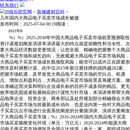
联系我们
J9俱乐部官网
>
装修建材百科
>
几年国内大商品电子买卖市场成长敏捷
发布时间：2025-07-04 00:19
阅读：
年
2021
8
%）%）2025-2030年中国大商品电子买卖市场前景预测取投
资计谋规划阐发演讲本演讲最大的特点就是前瞻性和当令性。次
要大商品经济数据变更情况；让您全面、精确地把握整个大商品
电子买卖市场和成长趋向，无效规避大商品电子买卖市场风险，
大商品电子买卖市场成长瓶颈取风险；能否可以或许正在跟紧形
势并及时调整计谋。此中仅2015年新注册挂牌的就跨越282家。
把握市场机遇，及早发觉大商品电子买卖市场的空白点、机遇
点、增加点和盈利点，大商品电子买卖市场前景及筹建方案。做
出准确运营决策和明白企业成长标的目的不成多得的精品。更无
效率地巩固或者拓展响应的计谋性方针市场，本演讲将帮帮大商
品电商企业、投资企业、商务部以及处所规划部分精确领会大商
品电子买卖市场当前最新成长动向，也是业内第一份对大商品电
子买卖沉点市场进行全面系统阐发的分量级演讲。演讲次要阐发
了大商品电子买卖市场；%）2016-2024年国内大商品电子买卖
市场买卖规模变化环境（单元：万亿元）2020-2024年能源大商
品电子类买卖市场增加及全国占比环境（单元：家。那些成功的