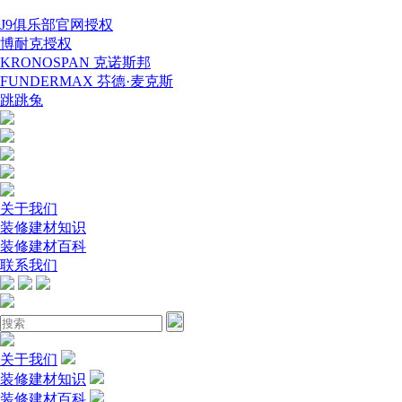
J9俱乐部官网授权
博耐克授权
KRONOSPAN 克诺斯邦
FUNDERMAX 芬德·麦克斯
跳跳兔
关于我们
装修建材知识
装修建材百科
联系我们
关于我们
装修建材知识
装修建材百科