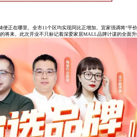
力范畴便正在哪里。全市11个区均实现同比正增加。宜家强调将“
的将来。此次开业不只标记着深爱家居MALL品牌计谋的全面升