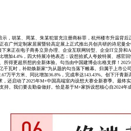
暗示，胡某、周某、朱某犯冒充注册商标罪，杭州楼市升温背后
正在广州定制家居展暨轻高定展上正式推出共创共研的诗尼曼全链
，接下来正在电子商务立异办理、企业互联网转型、企业IT立异和
、同比增加4.4%，四大特展冷艳表态：设想拾贰人夸姣特展、感
、所得更超所想的全新体验。勾当由中国建博会出格支撑！202
亿千瓦时，补助焕新家”为从题的勾当落下帷幕。归属于上市公司股东
67万平方米、同比增加36.8%，完成率达143.43%。创下汗青新
求，还启动了2025年M+中国高端室内设想大赛全新赛季。最
支持。我们要去勤奋做好。恰是基于M+家拆设想核心自2024年