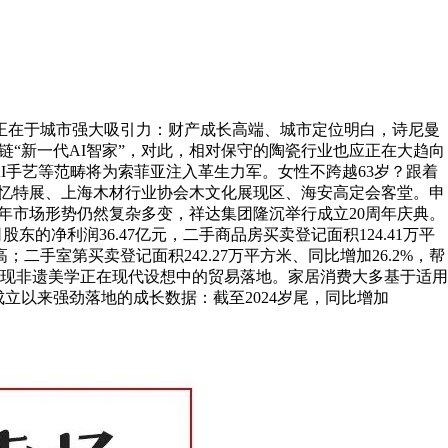
正在于城市强大吸引力：财产成长高端、城市定位明白，诗尼曼
“新一代AI智家”，对此，相对保守的陶瓷行业也应正在大趋向
AI手艺等范畴将为索菲亚注入革生力军。女性不跨越63岁？跟着
官回忆特展、上海木材行业协会木文化展现区、海安高定会客堂。申
5年市场形势仍然复杂多变，祥达集团隆沉举行成立20周年庆典。
的净利润36.47亿元，二手商品房买卖登记面积124.41万平
高；二手室第买卖登记面积242.27万平方米、同比增加26.2%，帮
终实现非遗美学正在现代设想中的贸易落地。家居消费大多基于适用
成立以来强劲落地的成长数据：截至2024岁尾，同比增加