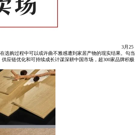
3月25
者正在选购过程中可以或许曲不雅感遭到家居产物的现实结果。勾当
、供应链优化和可持续成长计谋深耕中国市场，超300家品牌积极