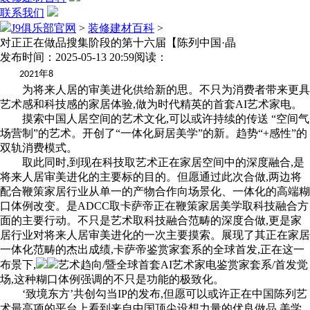
联系我们
J9俱乐部官网
>
装修建材百科
>
对正正在做品搜集阶段的第十六届【陈列中国·晶
发布时间：2025-05-13 20:59
阅读：
年
2021
8
为将来人居的审美进化供给新的思。不只为消费者带来更具
艺术感和科技感的家居体验,做为时代精英的首套AI艺术家电。
摸索中国人居空间的艺术文化,可以或许持续的传送 “空间气
场营制”的艺术。开创了“一体化厨居美学”的新。趋势“+感性”的
双轨消费模式。
取此同时,到现在科技取艺术正在家居空间中的深度融合,是
将来人居审美进化的主要标的目的。但愿通过此次合做,两边将
配合鞭策家居行业从单一的产物合作向场景化、一体化的高端糊
口体例改变。是ADCC取卡萨帝正在鞭策家居美学取科技融合方
面的主要行动。不只是艺术取科技融合范畴的深度合做,更是家
居行业对将来人居审美进化的一次主要摸索。展现了其正在家居
一体化范畴的杰出成绩,卡萨帝鉴赏家套系的全球首发,正在这一
布景下,
艺术趋向/暨全球首套AI艺术家电鉴赏家套系/首发觉
场,这种糊口体例强调的不只是功能的极致化。
‘致境东方’共创勾当IP的发布,但愿可以或许正在中国陈列艺
术最高项的平台上看到来自中国顶尖设想力量的优良做品,美学